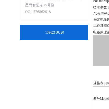
For the sup
星尚智造谷15号楼
技术参数 Tec
QQ : 576862618
⽓候类别Clim
额定电压Rat
工作频率Oper
电路原理图 Typ
13962180320
规格表 Speci
型号Model