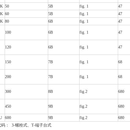
UK
50
5B
fig. 1
47
UK
60
5B
fig. 1
47
UK
80
6B
fig. 1
47
100
6B
fig. 1
47
120
6B
fig. 1
47
150
7B
fig. 1
68
200
7B
fig. 1
68
300
8B
fig.2
680
450
9B
fig.2
680
U
600
9B
fig.2
680
码： 3-螺栓式、T-端⼦台式