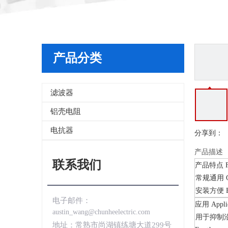
产品分类
滤波器
铝壳电阻
电抗器
分享到：
产品描述
联系我们
产品特点 Fe
常规通⽤ Ge
安装⽅便 E
电子邮件：
应⽤ Applic
austin_wang@chunheelectric.com
⽤于抑制
地址：常熟市尚湖镇练塘大道299号