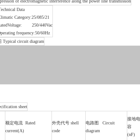
pression of electromagnetic interference along the power line transmission
hnical Data
atic Category:25/085/21
edVoltage: 250/440Vac
ating frequency:50/60Hz
ical circuit diagram
fication sheet
接地
额定电流 Rated
外壳代号 shell
电路图 Circuit
容
current(A)
code
diagram
(nF)