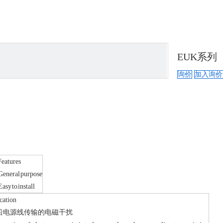
EUK系列
询价
加入询价
atures
neral
purpose
asy
to
install
ation
沿电源线传输的电磁⼲扰