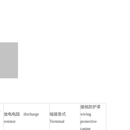
接线防护罩
电
放电电阻 discharge
端接形式
wiring
resistor
Terminal
protective
casing