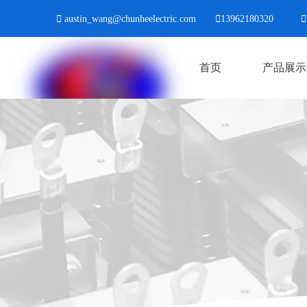

austin_wang@chunheelectric.com

13962180320

首页
产品展示