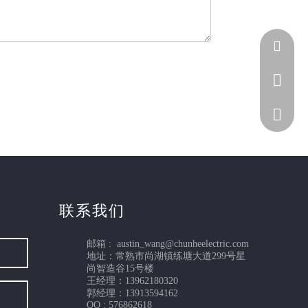
1396218
5768626
1396218
联系我们
邮箱 :
austin_wang@chunheelectric.com
地址：常熟市尚湖镇练塘大道299号星
尚智造谷15号楼
王经理：13962180320
郭经理：13913594162
QQ : 576862618