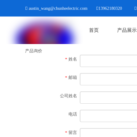

austin_wang@chunheelectric.com

13962180320

首页
产品展示
产品询价
姓名
*
邮箱
*
公司姓名
电话
留言
*